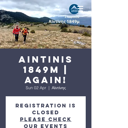
Aintinis
1849m |
Again!
Sun 02 Apr
  |  
Αϊντίνης
Registration is
Closed
Please check
our events