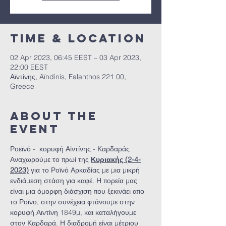
Time & Location
02 Apr 2023, 06:45 EEST – 03 Apr 2023,
22:00 EEST
Αϊντίνης, Aïndinís, Falanthos 221 00,
Greece
About the
event
Ροεϊνό -  κορυφή Αϊντίνης - Καρδαράς
Αναχωρούμε το πρωί της 
Κυριακής (2-4-
2023)
 για το Ροϊνό Αρκαδίας με μια μικρή 
ενδιάμεση στάση για καφέ. Η πορεία μας 
είναι μια όμορφη διάσχιση που ξεκινάει απο 
το Ροϊνο, στην συνέχεια φτάνουμε στην 
κορυφή Αιντίνη 1849μ, και καταλήγουμε 
στον Καρδαρά. Η διαδρομή είναι μέτριου 