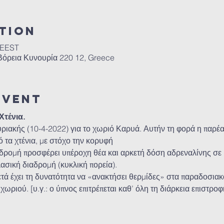
tion
 EEST
 Βόρεια Κυνουρία 220 12, Greece
event
Χτένια.
ιακής (10-4-2022) για το χωριό Καρυά. Αυτήν τη φορά η παρέα θ
 τα χτένια, με στόχο την κορυφή 
δρομή προσφέρει υπέροχη θέα και αρκετή δόση αδρεναλίνης σε 
ασική διαδρομή (κυκλική πορεία).
ετά έχει τη δυνατότητα να «ανακτήσει θερμίδες» στα παραδοσιακ
ωριού. [υ.γ.: ο ύπνος επιτρέπεται καθ’ όλη τη διάρκεια επιστρο