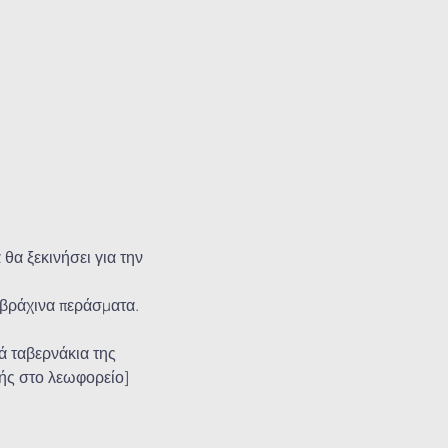
α ξεκινήσει για την 
βράχινα περάσματα. 
ά ταβερνάκια της 
φής στο λεωφορείο]