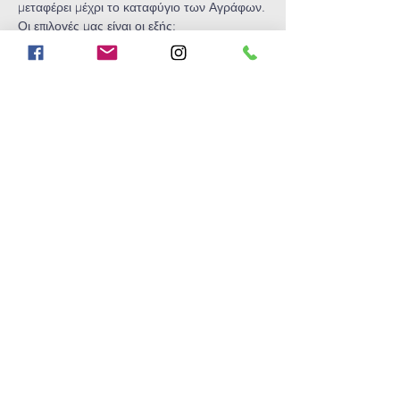
μεταφέρει μέχρι το καταφύγιο των Αγράφων.
Οι επιλογές μας είναι οι εξής:
Α) διανυκτέρευση στο καταφύγιο, ή
Show More
Share this
event