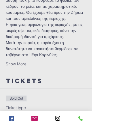
μαύρη πεύκη, το πουρνάρι, το φυλίκι, τον 
κέδρος, το ρείκι, και τις χαρακτηριστικές 
κουμαριές. Θα έχουμε θέα προς την Ζήρεια 
και τους αμπελώνες της περιοχης.
Η ήπια γεωμορφολογία της περιοχής, με τις 
μικρές υψομετρικές διαφορές, κάνει την 
διαδρομή ιδανική για αρχάριους.
Μετά την πορεία, η παρέα έχει τη 
δυνατότητα να «ανακτήσει θερμίδες» σε 
ταβέρνα στο Ψάρι Κορινθίας.
Show More
Tickets
Sold Out
Ticket type
easy LOCO ticket
More info