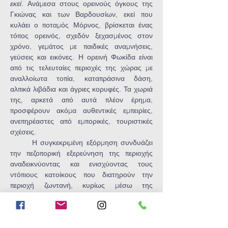
εκεί. 
Ανάμεσα στους ορεινούς όγκους της 
Γκιώνας και των Βαρδουσίων, εκεί που 
κυλάει ο ποταμός Μόρνος, βρίσκεται ένας 
τόπος ορεινός, σχεδόν ξεχασμένος στον 
χρόνο, γεμάτος με παιδικές αναμνήσεις, 
γεύσεις και εικόνες. Η ορεινή Φωκίδα είναι 
από τις τελευταίες περιοχές της χώρας με 
αναλλοίωτα τοπία, καταπράσινα δάση, 
αλπικά λιβάδια και άγριες κορυφές. Τα χωριά 
της, αρκετά από αυτά πλέον έρημα, 
προσφέρουν ακόμα αυθεντικές εμπειρίες, 
ανεπηρέαστες από εμπορικές, τουριστικές 
σχέσεις.
	Η συγκεκριμένη εξόρμηση συνδυάζει 
την πεζοπορική εξερεύνηση της περιοχής 
αναδεικνύοντας και ενισχύοντας τους 
ντόπιους κατοίκους που διατηρούν την 
περιοχή ζωντανή, κυρίως μέσω της 
ενασχόλησης με την κτηνοτροφία. 
Αφιερώνοντας 4 ολόκληρες ημέρες, θα 
πεζοπορήσουμε στις κορυφές της Γκιώνας 