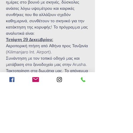
ημέρες στο βουνό με σκηνές, δύσκολες 
ανάσες λόγω υψομέτρου και καιρικές 
συνθήκες που θα αλλάζουν σχεδόν 
καθημερινά, συνθέτουν το σκηνικό για την 
κατάκτηση της κορυφής! Το πρόγραμμα μας 
αναλυτικά είναι:
Τετάρτη 29 Δεκεμβρίου:
Αεροπορική πτήση από Αθήνα προς Τανζανία 
(Kilimanjaro Int. Airport).
Συνάντηση με τον τοπικό οδηγό μας και 
μετάβαση στο ξενοδοχείο μας στην Arusha. 
Τακτοποίηση στα δωμάτια μας. Το απόγευμα 
προετοιμασία-ενημέρωση, και έλεγχος 
εξοπλισμού από τον τοπικό οδηγό για την 
πορεία την επόμενη μέρα. Δείπνο στο 
ξενοδοχείο.
Πέμπτη 30 Δεκεμβρίου:
Show More