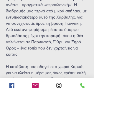
ανάσα – πραγματικά «αεροπλανική»! Η 
διαδρομής μας περνά από μικρά σπήλαια, με 
εντυπωσιακότερο αυτό της Χάρβαλης, για 
να συνεχίσουμε προς τη βρύση Γιαννάκη. 
Από εκεί ανηφορίζουμε μέσα σε όμορφο 
δρυοδάσος μέχρι την κορυφή, όπου η θέα 
απλώνεται σε Παρνασσό, Όθρυ και Ξηρό 
Όρος – ένα τοπίο που δεν χορταίνεις να 
κοιτάς.
Η κατάβαση μάς οδηγεί στο χωριό Καρυά, 
για να κλείσει η μέρα μας όπως πρέπει: καλή 
παρέα, φαγητό στα παραδοσιακά 
ταβερνάκια και στιγμές χαλάρωσης πριν την 
επιστροφή.
Ώρα συνάντησης: 7:15 πμ
Show More