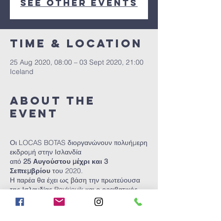
See other events
Time & Location
25 Aug 2020, 08:00 – 03 Sept 2020, 21:00
Iceland
About the
event
Οι LOCAS BOTAS διοργανώνουν πολυήμερη
εκδρομή στην Ισλανδία
από
25
Αυγούστου μέχρι και 3
Σεπτεμβρίου
του 2020.
Η παρέα θα έχει ως βάση την πρωτεύουσα
της Ισλανδίας Reykjavik και ο ορειβατικός
της στόχος είναι η διάσχιση στο
trekking
Laugavegur
. Η διαδρομή αποτελεί ένα απ’ τα
πιο δημοφιλή trekking στον κόσμο και