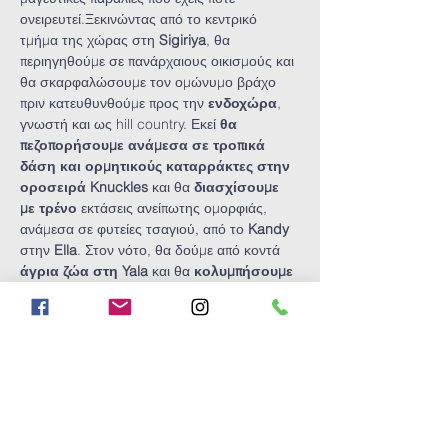
ονειρευτεί.Ξεκινώντας από το κεντρικό 
τμήμα της χώρας στη 
Sigiriya
, θα 
περιηγηθούμε σε πανάρχαιους οικισμούς και 
θα σκαρφαλώσουμε τον ομώνυμο βράχο 
πριν κατευθυνθούμε προς την 
ενδοχώρα
, 
γνωστή και ως hill country. Εκεί 
θα 
πεζοπορήσουμε ανάμεσα σε τροπικά 
δάση και ορμητικούς καταρράκτες στην 
οροσειρά Knuckles
 και θα 
διασχίσουμε 
με τρένο
 εκτάσεις ανείπωτης ομορφιάς, 
ανάμεσα σε φυτείες τσαγιού, από το 
Kandy
στην 
Ella
. Στον νότο, θα δούμε από κοντά 
άγρια ζώα στη Yala
 και θα 
κολυμπήσουμε
στους πιο συναρπαστικούς βυθούς του 
Ινδικού ωκεανού, χαλαρώνοντας με τις 
αρχαίες πρακτικές της θεραπείας 
«αγιουρβέδα»
.
To διαμάντι του Ινδικού Ωκεανού, έχει να 
προσφέρει κάτι διαφορετικό σε…
Show More