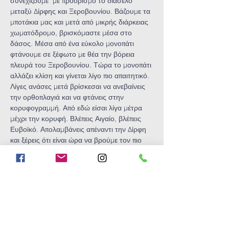
συνεχίζουμε  με προορισμό το διάσελο 
μεταξύ Δίρφης και Ξεροβουνίου. Βάζουμε τα 
μποτάκια μας και μετά από μικρής διάρκειας 
χωματόδρομο, βρισκόμαστε μέσα στο 
δάσος. Μέσα από ένα εύκολο μονοπάτι 
φτάνουμε σε ξέφωτο με θέα την βόρεια 
πλευρά του Ξεροβουνίου. Τώρα το μονοπάτι 
αλλάζει κλίση και γίνεται λίγο πιο απαιτητικό. 
Λίγες ανάσες μετά βρίσκεσαι να ανεβαίνεις 
την ορθοπλαγιά και να φτάνεις στην 
κορυφογραμμή. Από εδώ είσαι λίγα μέτρα 
μέχρι την κορυφή. Βλέπεις Αιγαίο, βλέπεις 
Ευβοϊκό. Απολαμβάνεις απέναντι την Δίρφη 
και ξέρεις ότι είναι ώρα να βρούμε τον πιο 
γρήγορο δρόμο για την ταβέρνα!!!
Ώρα συνάντησης: 7:15 πμ
Ώρα αναχώρησης: 7:30 πμ
Show More